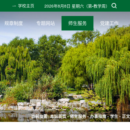
学校主页
2026年8月8日 星期六
（第
-
教学周）
规章制度
专题网站
师生服务
党建工作
当前位置:
本站首页
-
师生服务
-
办事指南
-
学生
- 正文