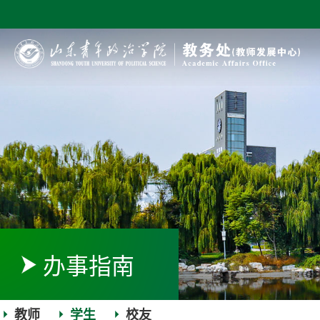
办事指南
教师
学生
校友
|
|