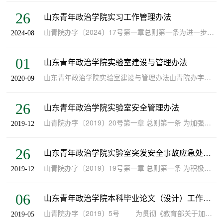
26
山东青年政治学院实习工作管理办法
山青院办字〔2024〕17号第一章总则第一条为进一步提高实习质量，加强和规范实习工作的管理，提高教学质量，根据《中华人民共和国高等教育法》《中华人民共和国职业教育法》《教育部关于加强和规范普通本科高校实习管理工作的意见》（教高函〔2019〕12号）等文件要求，结合学校实际情况，特制订本办法。第二条本办法所指的实习是人才培养方案规定的认识实习、专业实习、生产实习、顶岗实习、毕业实习、社会调查等实践性教学环节...
2024-08
01
山东青年政治学院实验室建设与管理办法
山东青年政治学院实验室建设与管理办法山青院办字〔2020〕11号第一章总则第一条为满足人才培养需要，保障学校高质量发展，推动学校实验室建设和管理工作的科学化、规范化、制度化，结合我校具体情况，特制定本办法。第二章基本任务第二条加强实验室建设，规范实验室管理。实验室的设置应符合学校办学目标和发展规划，实现资源共享与集中管理，有利于全面提高实践教学质量和办学效果。第三条根据学校教学计划承担实验教学任务。...
2020-09
26
山东青年政治学院实验室安全管理办法
​山青院办字〔2019〕20号第一章 总则第一条 为加强实验室安全管理，预防和减少实验室安全事故发生，确保广大师生员工人身安全和学校财产安全，维护学校正常的教育教学秩序，根据《中华人民共和国安全生产法》《高等学校实验室工作规程》（原国家教委令第20号）《高等学校消防安全管理规定》（公安部令第28号）《危险化学品安全管理条例》（国务院令第591号）《事业单位工作人员处分暂行规定》（中华人民共和国人力资源和社会保...
2019-12
26
山东青年政治学院实验室突发安全事故应急处置预案
山青院办字〔2019〕19号第一章 总则第一条 为积极应对可能发生的实验室安全事故，快速、高效、有序地组织开展事故抢险、救援和调查处理，预防和减少突发性灾害事件及其造成的损害，保障师生员工的人身安全与学校财产安全，维护正常的教育教学秩序，根据《中华人民共和国安全生产法》《中华人民共和国突发事件应对法》《中华人民共和国消防法》《危险化学品安全管理条例》等法律法规和《山东青年政治学院实验室安全管理办法》（...
2019-12
06
山东青年政治学院本科毕业论文（设计）工作管理办法（2020届开始实行）
山青院办字〔2019〕5号 为贯彻《教育部关于加快建设高水平本科教育 全面提高人才培养能力的意见》（教高〔2018〕2号）精神，进一步加强对本科毕业论文（设计）工作各环节的全过程管理，提高毕业论文（设计...
2019-05