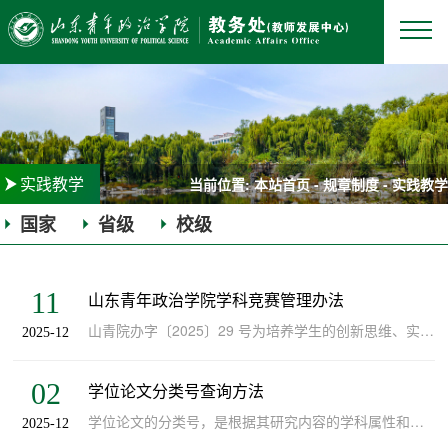
实践教学
当前位置:
本站首页
-
规章制度
-
实践教学
国家
省级
校级
|
|
11
山东青年政治学院学科竞赛管理办法
山青院办字〔2025〕29 号为培养学生的创新思维、实践能力和协作精神，促进学生综合素质全面发展，营造校园创新创业氛围，不断提高人才培养质量，学校鼓励师生积极参加各类学科竞赛。为使学科竞赛的组织管理工作规范化、科学化、制度化，发挥二级学院参与学科竞赛的主体作用，促进学科竞赛工作水平提升，结合学校实际，特制定本办法。第一章总则第一条学科竞赛是一种依托学科专业知识，强调理论联系实际的活动。通过竞赛激发学生...
2025-12
02
学位论文分类号查询方法
学位论文的分类号，是根据其研究内容的学科属性和特征所赋予的唯一分类代号，主要用于规范学位论文的收藏管理，便于在数据库和图书馆系统中进行高效的分类检索。根据应用范围的不同分为中国国内和国际两套系统，国内通用的分类法为《中国图书馆分类法》（即“中图分类号”），国际上通用的分类法为《国际十进分类法》（简称UDC）。查询学位论文分类号时可依据论文内容主题所涉及的科学领域，也同时参考自己的专业所属学科。分类...
2025-12