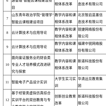
6
源管理
智能云课程建设项
”
程体系改革
息技术有限公司
目
山东青年政治学院“
管理学
教学内容和课
北京智启蓝墨信
”
7
程体系改革
息技术有限公司
智能云课程建设项目
教学内容和课
锐捷网络股份有
8
云计算技术与应用导论
程体系改革
限公司
教学内容和课
福建中锐网络股
9
云计算技术与应用导论
程体系改革
份有限公司
面向鉴证服务业的财会类
教学内容和课
新道科技股份有
10
专业人才培养模式改进研
程体系改革
限公司
究与探索
大学生实习实
华清远见教育集
11
智能电子产品设计实训
训
团
基于经管类虚拟仿真综合
创新创业教育
新道科技股份有
12
实训平台的双创教育与专
改革
限公司