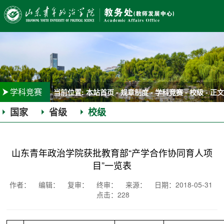
学科竞赛
当前位置:
本站首页
-
规章制度
-
学科竞赛
-
校级
- 正文
国家
省级
校级
|
|
山东青年政治学院获批教育部“产学合作协同育人项
目”一览表
作者： 编辑：
复审：
终审： 来源： 日期：2018-05-31
点击：
228