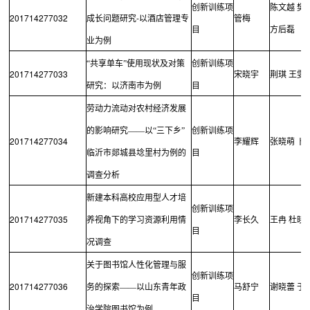
创新训练项
陈文越
樊
201714277032
-
成长问题研究
以酒店管理专
管梅
目
方后磊
业为例
“共享单车”使用现状及对策
创新训练项
201714277033
宋晓宇
荆琪
王雯
研究：以济南市为例
目
劳动力流动对农村经济发展
的影响研究——以“三下乡”
创新训练项
201714277034
李耀辉
张晓萌
卜
临沂市郯城县埝里村为例的
目
调查分析
新建本科高校应用型人才培
创新训练项
201714277035
养视角下的学习资源利用情
李长久
王冉
杜晓
目
况调查
关于图书馆人性化管理与服
创新训练项
201714277036
务的探索——以山东青年政
马舒宁
谢晓蕾
于
目
治学院图书馆为例