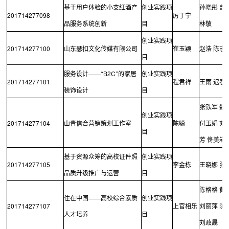
基于用户体验的小支红酒产
创业实践项
孙晓彤
盖
201714277098
厉丁宁
品服务系统创新
目
林敬
创业实践项
201714277100
山东瑟扣文化传媒有限公司
崔玉颖
赵浩
陈志
目
B2C
服务设计——“
”的家居
创业实践项
201714277101
程君祥
王雨
迟春
装饰设计
目
张铁军
魏
创业实践项
201714277104
山青信合营销策划工作室
陈聪
付玉娟
刘
目
芳
佟美岩
基于资源众筹的高校证件照
创业实践项
201714277105
李金栋
王晓娜
张
品质升级推广与运营
目
陈格格
黄
住在中国——高校综合素质
创业实践项
201714277107
上官相乐
刘丽萍
陈
人才培养
目
刘政晟