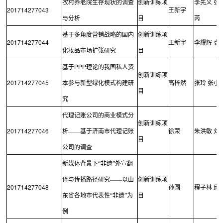
农村养老院生存现状的调查
创新训练项
李先义
张
201714277043
王新宇
与分析
目
芮
基于多角度营销战略的国内
创新训练项
201714277044
王新宇
李耀辉
袁
化妆品市场扩张研究
目
PPP
基于
理论的我国私人资
创新训练项
201714277045
本参与新型绿化模式构建研
高梓然
张玲
张小
目
究
代理记账公司的商业模式分
创新训练项
201714277046
析——基于济南市代理记账
徐荣
朱洪敏
刘
目
公司的调查
新媒体背景下“非遗”外宣翻
译与传播路径研究——以山
创新训练项
201714277048
孙圆
程子林
邱
东省各地市代表性“非遗”为
目
例