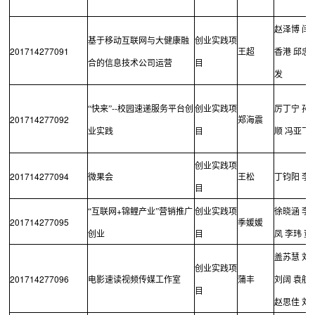
赵泽博
闫
基于移动互联网与大健康融
创业实践项
201714277091
王超
香港
邱忠
合的信息技术公司运营
目
发
--
“快来”
校园速递服务平台创
创业实践项
厉丁宁
孙
201714277092
郑海震
业实践
目
顺
冯亚飞
创业实践项
201714277094
微果会
王松
丁钧阳
李
目
+
“互联网
锦鲤产业”营销推广
创业实践项
徐晓涵
李
201714277095
季媛媛
创业
目
凤
李玮
董
盖苏慧
刘
创业实践项
201714277096
电影速读视频传媒工作室
蒲丰
刘阔
袁航
目
赵思佳
刘