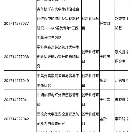
青年榜样在大学生政治社会
化进程中的作用及实现路径
创新训练项
赵秉文
胡
201714277037
任君政
研究——以“善美青年”五四
目
鸿基
奖章获得者为例
学科竞赛对经济管理类学生
创新训练项
耿文鑫
姜
201714277038
创新实践能力提升的影响探
王晓庆
目
杨金生
究
中美要素禀赋差异与贸易不
创新训练项
201714277040
杨涛
江思睿
徐
平衡研究
目
车辆热释电红外传感报警系
创新训练项
201714277041
王竹青
朱晓娜
张
统
目
高校女大学生安全意识及防
创新训练项
201714277042
孟渺
李玲玲
张
范能力的调查研究
目