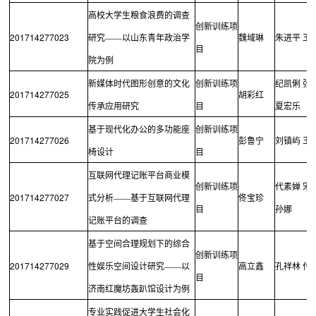
高校大学生粮食浪费的调查
创新训练项
201714277023
研究——以山东青年政治学
魏域琳
朱进平
王
目
院为例
新媒体时代图形创意的文化
创新训练项
纪凯俐
张
201714277025
胡彩红
传承应用研究
目
夏宏乐
基于现代化办公的多功能座
创新训练项
201714277026
彭鲁宁
刘镇屿
王
椅设计
目
互联网代理记账平台商业模
创新训练项
代素婵
宋
201714277027
式分析——基于互联网代理
佟宝珍
目
孙娜
记账平台的调查
基于空间合理规划下的综合
创新训练项
201714277029
性娱乐空间设计研究——以
高立鑫
孔祥林
付
目
济南红魔坊轰趴馆设计为例
专业实践促进大学生社会化