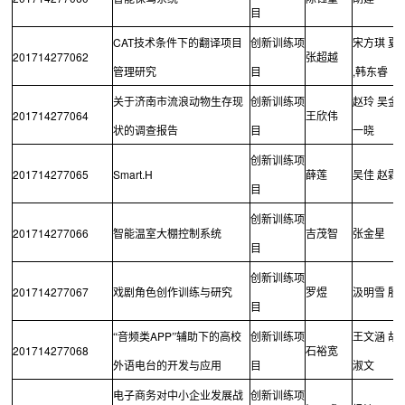
目
CAT
技术条件下的翻译项目
创新训练项
宋方琪
夏
201714277062
张超越
,
管理研究
目
韩东睿
关于济南市流浪动物生存现
创新训练项
赵玲
吴金
201714277064
王欣伟
状的调查报告
目
一晓
创新训练项
201714277065
Smart.H
薛莲
吴佳
赵霖
目
创新训练项
201714277066
智能温室大棚控制系统
吉茂智
张金星
目
创新训练项
201714277067
戏剧角色创作训练与研究
罗煜
汲明雪
殷
目
APP
“音频类
”辅助下的高校
创新训练项
王文涵
胡
201714277068
石裕宽
外语电台的开发与应用
目
淑文
电子商务对中小企业发展战
创新训练项