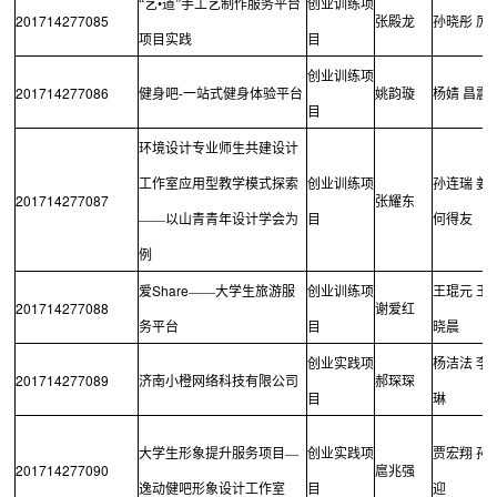
“艺•道”手工艺制作服务平台
创业训练项
201714277085
张殿龙
孙晓彤
厉
项目实践
目
创业训练项
201714277086
-
健身吧
一站式健身体验平台
姚韵璇
杨婧
昌震
目
环境设计专业师生共建设计
工作室应用型教学模式探索
创业训练项
孙连瑞
姜
201714277087
张耀东
——以山青青年设计学会为
目
何得友
例
Share
爱
——大学生旅游服
创业训练项
王琨元
王
201714277088
谢爱红
务平台
目
晓晨
创业实践项
杨洁法
李
201714277089
济南小橙网络科技有限公司
郝琛琛
目
琳
大学生形象提升服务项目—
创业实践项
贾宏翔
孙
201714277090
扈兆强
逸动健吧形象设计工作室
目
迎