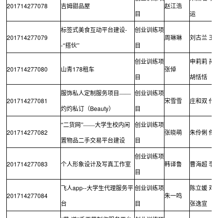
201714277078
吉姆甜品屋
赵江浩
目
运
-
标签式美食互动平台建设
创业训练项
201714277079
周琳琳
刘古兰
王
-
“搭伙”
目
创业训练项
申莉莉
孙
201714277080
178
山青
租车
张倬
目
胡恬恬
服饰私人定制服务项目——
创业训练项
201714277081
宋雪雪
庄和双
代
Beauty
灼灼私订（
）
目
“二货网”——大学生校内闲
创业训练项
201714277082
张晓萌
朱伶俐
佟
置物品二手交易平台建设
目
创业训练项
201714277083
个人形象设计及写真工作室
韩译鲁
曹海超
李
目
app--
飞人
大学生代理服务平
创业训练项
陈立媛
邓
201714277084
朱一鸣
台
目
张逸宣