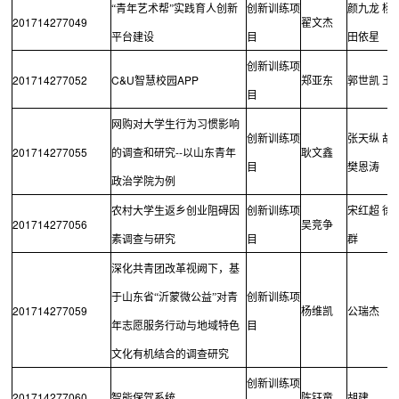
“青年艺术帮”实践育人创新
创新训练项
颜九龙
杨
201714277049
翟文杰
平台建设
目
田依星
创新训练项
201714277052
C&U
APP
智慧校园
郑亚东
郭世凯
王
目
网购对大学生行为习惯影响
创新训练项
张天纵
胡
201714277055
--
的调查和研究
以山东青年
耿文鑫
目
樊恩涛
政治学院为例
农村大学生返乡创业阻碍因
创新训练项
宋红超
徐
201714277056
吴竞争
素调查与研究
目
群
深化共青团改革视阙下，基
于山东省“沂蒙微公益”对青
创新训练项
201714277059
杨维凯
公瑞杰
年志愿服务行动与地域特色
目
文化有机结合的调查研究
创新训练项
201714277060
智能保驾系统
陈钰童
胡建