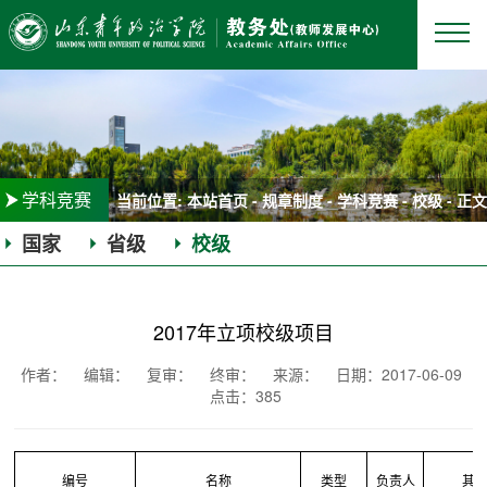
学科竞赛
当前位置:
本站首页
-
规章制度
-
学科竞赛
-
校级
- 正文
国家
省级
校级
|
|
2017年立项校级项目
作者： 编辑：
复审：
终审： 来源： 日期：2017-06-09
点击：
385
编号
名称
类型
负责人
其