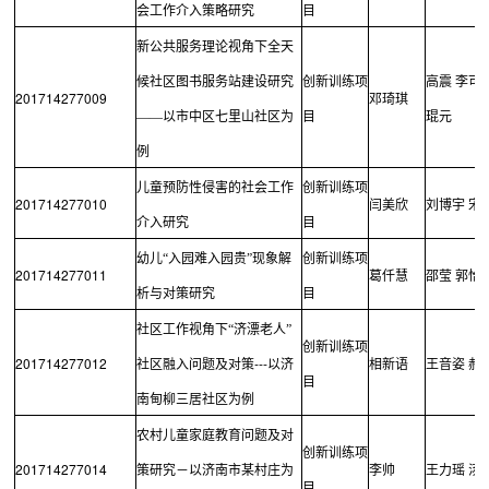
会工作介入策略研究
目
新公共服务理论视角下全天
候社区图书服务站建设研究
创新训练项
高震
李可
201714277009
邓琦琪
——以市中区七里山社区为
目
琨元
例
儿童预防性侵害的社会工作
创新训练项
201714277010
闫美欣
刘博宇
宋
介入研究
目
幼儿“入园难入园贵”现象解
创新训练项
201714277011
葛仟慧
邵莹
郭怡
析与对策研究
目
社区工作视角下“济漂老人”
创新训练项
201714277012
---
社区融入问题及对策
以济
相新语
王音姿
郝
目
南甸柳三居社区为例
农村儿童家庭教育问题及对
创新训练项
201714277014
策研究－以济南市某村庄为
李帅
王力瑶
汤
目