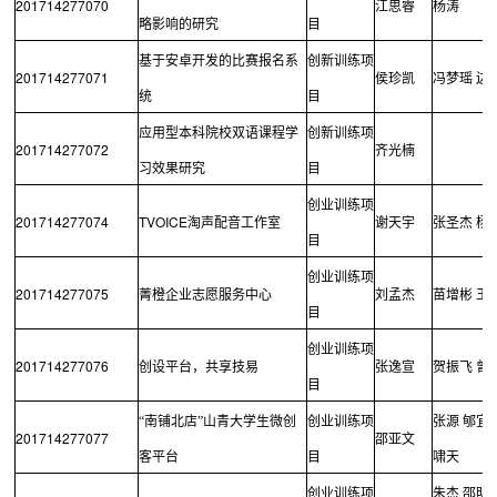
201714277070
江思睿
杨涛
略影响的研究
目
基于安卓开发的比赛报名系
创新训练项
201714277071
侯珍凯
冯梦瑶
边
统
目
应用型本科院校双语课程学
创新训练项
201714277072
齐光楠
习效果研究
目
创业训练项
201714277074
TVOICE
淘声配音工作室
谢天宇
张圣杰
杨
目
创业训练项
201714277075
菁橙企业志愿服务中心
刘孟杰
苗增彬
王
目
创业训练项
201714277076
创设平台，共享技易
张逸宣
贺振飞
曾
目
“南铺北店”山青大学生微创
创业训练项
张源
郇宜
201714277077
邵亚文
客平台
目
啸天
创业训练项
朱杰
邵明