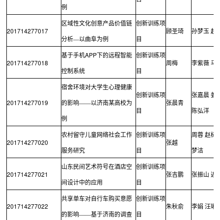
例
区域性文化创意产品价值链
创新训练项
201714277017
顾圣琦
孙梦玉
赵
分析—以曲阜为例
目
APP
基于手机
下的远程智能
创新训练项
201714277018
周梅
李紫薇
马
控制系统
目
宿舍环境对大学生心理健康
创新训练项
张嘉晨
姜
201714277019
的影响——以济南某高校为
张晨青
目
陈弘洋
例
农村留守儿童网络社会工作
创新训练项
周蓉
赵树
201714277020
张越
服务研究
目
梦洁
山东民间艺术符号在酒店空
创新训练项
201714277021
张吉鹏
张振山
迟
间设计中的应用
目
共享单车对自行车购买意愿
创新训练项
201714277022
朱秋俞
李娟
汪琳
的影响——基于济南的调查
目