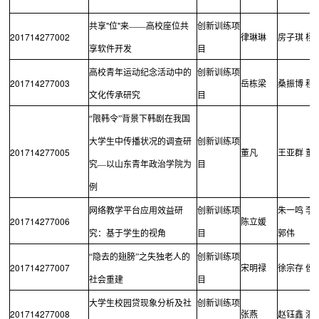
"
"
共享
位
来——高校座位共
创新训练项
201714277002
律琳琳
房子琪
杨
享软件开发
目
高校青年运动纪念活动中的
创新训练项
201714277003
岳栋梁
桑振博
程
文化传承研究
目
“限韩令”背景下韩剧在我国
大学生中传播状况的调查研
创新训练项
201714277005
董凡
王亚群
董
究―以山东青年政治学院为
目
例
网络教学平台应用效益研
创新训练项
朱一鸣
李
201714277006
陈立媛
究：基于学生的视角
目
郭伟
“隐去的翅膀”之失独老人的
创新训练项
201714277007
宋明禄
徐宗存
侯
社会重建
目
大学生校园贷现象分析及社
创新训练项
201714277008
张燕
赵钰鑫
潘