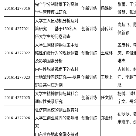
完全学分制背景下的高校
张蕾、王
201614277016
创新训练
杨姝怡
学生管理模式研究
淑慧、张
大学生入伍动机分析及对
高超飞、
201614277021
策研究——基于150名入
创新训练
孙传超
侯新颖
伍大学生的问卷调查
大学生网络购物决策中炫
盖彦铖、
201614277022
耀性消费行为的现状调查
创新训练
王成林
庆、陈俊
及影响因素分析
琳杰
内生性脱贫视角下的农村
吉帅帅、
201614277023
土地流转问题研究-----以巨
创新训练
王增上
洋、李鹏
野县某村庄为例
旭
大学生精神信仰与其社会
杨博、潘
201614277025
创新训练
任文韬
适应性关系研究
宇文、岳
驻济南高校的创业教育对
初莎莎、
201614277026
大学生创业意向的影响研
创新训练
郑金杯
宋晓宇、
究
山东省各地市金融支持对