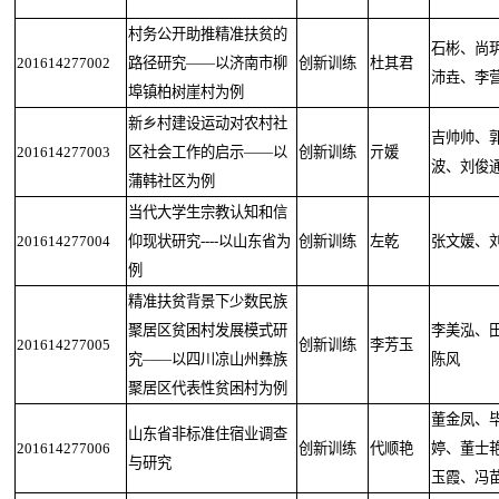
村务公开助推精准扶贫的
石彬、尚
201614277002
路径研究——以济南市柳
创新训练
杜其君
沛垚、李
埠镇柏树崖村为例
新乡村建设运动对农村社
吉帅帅、
201614277003
区社会工作的启示——以
创新训练
亓媛
波、刘俊
蒲韩社区为例
当代大学生宗教认知和信
201614277004
仰现状研究----以山东省为
创新训练
左乾
张文媛、
例
精准扶贫背景下少数民族
聚居区贫困村发展模式研
李美泓、
201614277005
创新训练
李芳玉
究——以四川凉山州彝族
陈风
聚居区代表性贫困村为例
董金凤、
山东省非标准住宿业调查
201614277006
创新训练
代顺艳
婷、董士
与研究
玉霞、冯