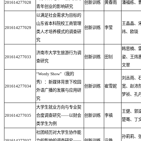
201614277028
创新训练
黄春雨
潘福栋、
青年创业的影响研究
以满足社会需求为目标的
山东省本科院校工商管理
王晶晶、
201614277029
创新训练
李莹
类人才培养模式的调查研
祎、欧琰
究
韩思楠、
济南市大学生旅游行为调
201614277033
创新训练
田钊
姿、王炜
查研究
文翠
“Wordy Show”（我的
刘丛雨、
秀）：新媒体背景下校园
201614277034
创新训练
崔雪妮
宽、赵沛
外语广播的发展与应用研
梦祯、孔
究
大学生就业方向与专业契
王健、郭
201614277035
合度调查研究——以财会
创新训练
李禛
楚骞、丁
类学生为例
社团经历对大学生协作能
孙莉莉、
201614277037
力的影响的调查研究——
创新训练
亓皓