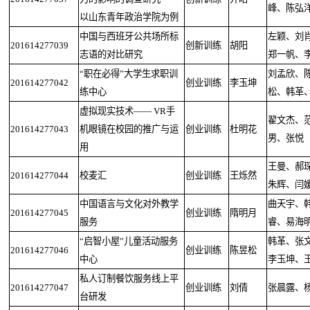
峰、陈弘
以山东青年政治学院为例
中国与西班牙公共场所标
左颖、刘
201614277039
创新训练
胡阳
志语的对比研究
郑一帆、
“职在必得”大学生求职训
刘孟欣、
201614277042
创业训练
李玉坤
练中心
松、韩革
虚拟现实技术—— VR手
翟文杰、
201614277043
机眼镜在校园的推广与运
创业训练
杜明花
男、张悦
用
王曼、郝
201614277044
校麦汇
创业训练
王烁然
朱辉、闫
中国语言与文化对外教学
曲天宇、
201614277045
创业训练
隋明月
服务
睿、易海
“启智小屋”儿童活动服务
韩革、张
201614277046
创业训练
陈昱松
中心
李玉坤、
私人订制餐饮服务线上平
201614277047
创业训练
刘倩
张晨露、
台研发