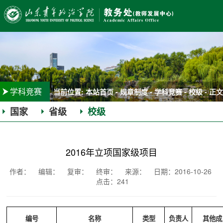
学科竞赛
当前位置:
本站首页
-
规章制度
-
学科竞赛
-
校级
- 正文
国家
省级
校级
|
|
2016年立项国家级项目
作者： 编辑：
复审：
终审： 来源： 日期：2016-10-26
点击：
241
编号
名称
类型
负责人
其他成