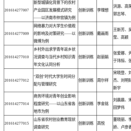
新型城镇化背景下的农村
洪源、高
201614277007
产业园区发展模式研究
创新训练
李理想
郭志琴、
——以济南市仲宫镇为例
网络暴力对大学生价值观
王新芳、
201614277009
的影响及对策研究——以
创新训练
戴画雨
莹、高颖
微博为例
乡村外出求学青年返乡状
张爱娜、
201614277010
况调查与当代乡村知识青
创新训练
赵丽娟
于玮恒、
年文化认同分析
宋晓登、
“双创”时代大学生时间分
201614277012
创新训练
周尔祥
杰、刘明
配与管理研究
新宇
商务环境对青年创业影响
刘晨晨、
201614277014
程度研究——以山东省各
创新训练
李金铭
田梦伟
地市为例
山东省农村创业教育现状
董晓丽、
201614277015
创新训练
高悦
调查研究
娇、卢彦