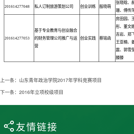
张晓晗、
201614277048
私人订制旅游策划公司
创业训练
殷晓萌
珊、傅传
房田园、
彤、董文
基于专业教育与创业融合
吉岩、郑
201614277053
的财务管理公司推广与运
创业实践
蔡铭函
王亚楠、
营
震、郭雪
滕滕
上一条：
山东青年政治学院2017年学科竞赛项目
下一条：
2016年立项校级项目
友情链接