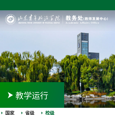
教学运行
国家
省级
校级
|
|