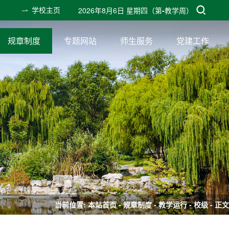
学校主页
2026年8月6日 星期四
（第
-
教学周）
规章制度
专题网站
师生服务
党建工作
当前位置:
本站首页
-
规章制度
-
教学运行
-
校级
- 正文