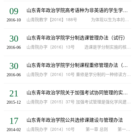
09
山东青年政治学院高考语种为非英语的学生学习公共外语课程管理办法
山青院教字【2016】188号 为体现以生为本的办学理念，满足学生学习的需要和有效地组织课堂教学，结合我校实际情况，特制订本办法。 一、凡我校高考语种为非英语的学生，可以继续选择高...
2016-10
30
山东青年政治学院学分制选课管理办法（试行）
山青院办字〔2016〕13号 选课是学分制实施的核心，是贯彻因材施教原则、促进学生个性发展的重要形式。为保证学分制的顺利实施，特制定本办法。 一...
2016-06
30
山东青年政治学院学分制课程重修管理办法（试行）
山青院办字〔2016〕10号 重修是学分制的一种修读方式。重修纳入每学期正常的选课、考核、成绩和学籍管理等范畴。为适应学分制教学管理模式下学生修...
2016-06
21
山东青年政治学院关于加强考试协同管理的实施办法
山青院办字〔2015〕37号 加强考试管理是强化学风建设的重要内容，是保证教学质量的重要措施和手段。为进一步提高课程考试管理水平，推动考风学风建设，现就加强考试协同管理提出以下意见。 &nbsp...
2015-12
17
山东青年政治学院公共选修课建设与管理办法
山青院办字〔2014〕10号 第一章 总则 第一条 公共选修课是高校人才培养计划与课程体系的重要组成部分，是实施素质教育的重要方式和途径。为加强学校公共选修课...
2014-02